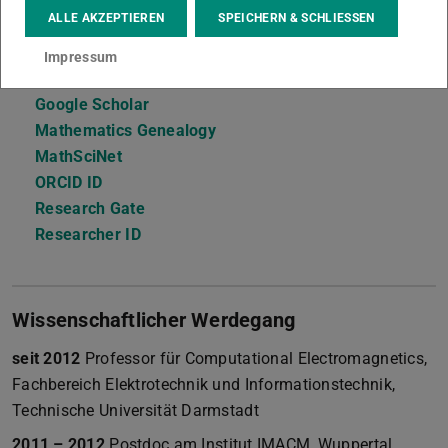
64289
Darmstadt
ALLE AKZEPTIEREN
SPEICHERN & SCHLIESSEN
Links
Impressum
arXiv Preprints
Google Scholar
Mathematics Genealogy
MathSciNet
ORCID ID
Research Gate
Researcher ID
Wissenschaftlicher Werdegang
seit 2012
Professor für Computational Electromagnetics,
Fachbereich Elektrotechnik und Informationstechnik,
Technische Universität Darmstadt
2011 – 2012
Postdoc am Institut IMACM, Wuppertal