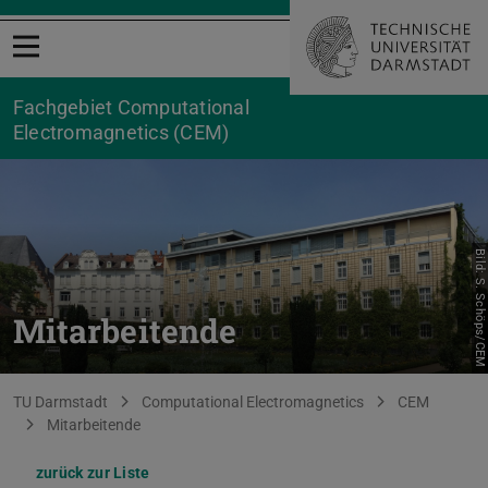
Menü öffnen
Fachgebiet Computational
Electromagnetics (CEM)
Bild: S. Schöps/CEM
Mitarbeitende
Sie befinden sich hier:
TU Darmstadt
Computational Electromagnetics
CEM
Mitarbeitende
zurück zur Liste