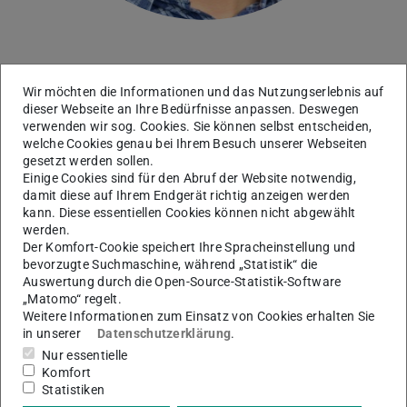
Computational Electromagnetics
Wir möchten die Informationen und das Nutzungserlebnis auf
Arbeitsgebiet(e)
dieser Webseite an Ihre Bedürfnisse anpassen. Deswegen
verwenden wir sog. Cookies. Sie können selbst entscheiden,
Gekoppelte multiphysikalische Simulation
,
welche Cookies genau bei Ihrem Besuch unserer Webseiten
Computer Aided Design und Simulation
,
Parallele
gesetzt werden sollen.
Einige Cookies sind für den Abruf der Website notwendig,
Algorithmen für Hochleistungsrechner
,
Digitale
damit diese auf Ihrem Endgerät richtig anzeigen werden
Zwillinge
,
Unsicherheitsanalysen
kann. Diese essentiellen Cookies können nicht abgewählt
werden.
Kontakt
Der Komfort-Cookie speichert Ihre Spracheinstellung und
bevorzugte Suchmaschine, während „Statistik“ die
sebastian.schoeps@tu-...
Auswertung durch die Open-Source-Statistik-Software
„Matomo“ regelt.
+49 6151 16-24409
Weitere Informationen zum Einsatz von Cookies erhalten Sie
+49 6151 16-24027
in unserer
Datenschutzerklärung
.
Nur essentielle
S2|17 29
Komfort
Schloßgartenstr. 8
Statistiken