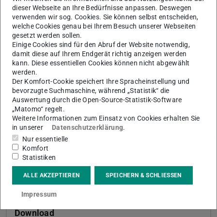
dieser Webseite an Ihre Bedürfnisse anpassen. Deswegen
algorithm is a flexible and simple choice. It requires
verwenden wir sog. Cookies. Sie können selbst entscheiden,
weights that are assigned to each edge and builds a
welche Cookies genau bei Ihrem Besuch unserer Webseiten
minimal spanning tree, i.e., it tries to minimize the weights
gesetzt werden sollen.
Einige Cookies sind für den Abruf der Website notwendig,
of the edges in the tree. This allows us to control the
damit diese auf Ihrem Endgerät richtig anzeigen werden
structure of the tree via specifying appropriate weights.
kann. Diese essentiellen Cookies können nicht abgewählt
werden.
Der Komfort-Cookie speichert Ihre Spracheinstellung und
bevorzugte Suchmaschine, während „Statistik“ die
Kerndaten
Auswertung durch die Open-Source-Statistik-Software
„Matomo“ regelt.
KONTAKT
Weitere Informationen zum Einsatz von Cookies erhalten Sie
in unserer
Datenschutzerklärung
.
Nur essentielle
Komfort
Statistiken
Weitere Daten
Ausgeschrieben am
10.03.2026
ALLE AKZEPTIEREN
SPEICHERN & SCHLIESSEN
Impressum
Download