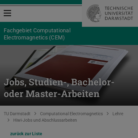
Menü öffnen
Fachgebiet Computational
Electromagnetics (CEM)
Jobs, Studien-, Bachelor-
oder Master-Arbeiten
Sie befinden sich hier:
TU Darmstadt
Computational Electromagnetics
Lehre
Hiwi-Jobs und Abschlussarbeiten
zurück zur Liste