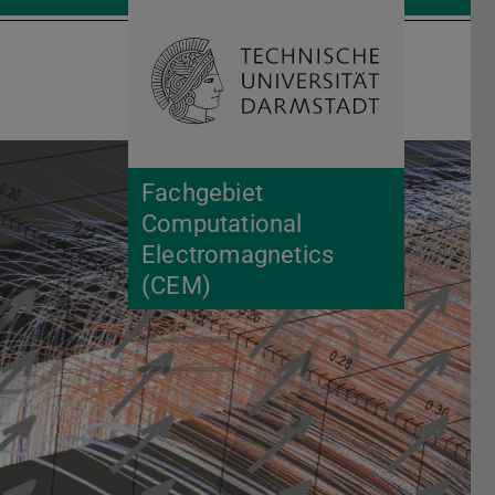
Suche öffnen
Zur Start
Fachgebiet
Computational
Electromagnetics
(CEM)