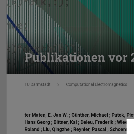
Publikationen vor 
Sie befinden sich hier:
TU Darmstadt
Computational Electromagnetics