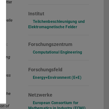
Institut
Teilchenbeschleunigung und
Elektromagnetische Felder
Forschungszentrum
Computational Engineering
Forschungsfeld
Energy+Environment (E+E)
Netzwerke
European Consortium for
Mathematics in Industry (ECMI)