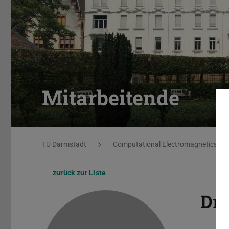
Mitarbeitende
Sie befinden sich hier:
TU Darmstadt
Computational Electromagnetics
zurück zur Liste
Dr.