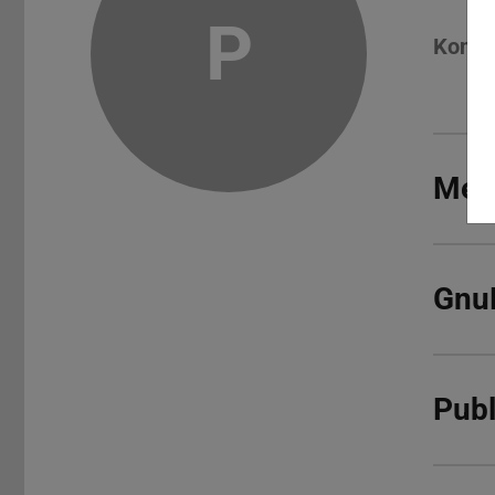
P
Konta
Meh
Gnu
Publ