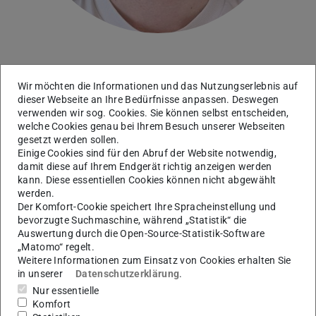
Wir möchten die Informationen und das Nutzungserlebnis auf
Arbeitsgebiet(e)
dieser Webseite an Ihre Bedürfnisse anpassen. Deswegen
Isogeometric Analysis for Electrical Machines
verwenden wir sog. Cookies. Sie können selbst entscheiden,
welche Cookies genau bei Ihrem Besuch unserer Webseiten
gesetzt werden sollen.
Kontakt
Einige Cookies sind für den Abruf der Website notwendig,
devin.balian@tu-...
damit diese auf Ihrem Endgerät richtig anzeigen werden
kann. Diese essentiellen Cookies können nicht abgewählt
+49 6151 16-24384
werden.
Der Komfort-Cookie speichert Ihre Spracheinstellung und
S2|17 41
bevorzugte Suchmaschine, während „Statistik“ die
Schloßgartenstr. 8
Auswertung durch die Open-Source-Statistik-Software
„Matomo“ regelt.
64289
Darmstadt
Weitere Informationen zum Einsatz von Cookies erhalten Sie
in unserer
Datenschutzerklärung
.
Nur essentielle
Komfort