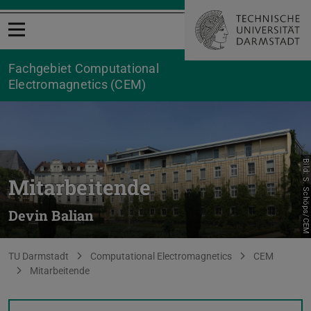
Menü öffnen
Fachgebiet Computational
Electromagnetics (CEM)
Bild: S. Schöps/CEM
Mitarbeitende
Devin Balian
Sie befinden sich hier:
TU Darmstadt
Computational Electromagnetics
CEM
Mitarbeitende